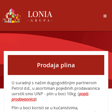
Prodaja plina
U suradnji s našim dugogodišnjim partnerom
Petrol d.d., u asortiman pojedinih prodavaonica
uvrstili smo UNP - plin u boci 10kg. (
popis
prodavaonica
)
Plin u boci koristi se u kućanstvima,