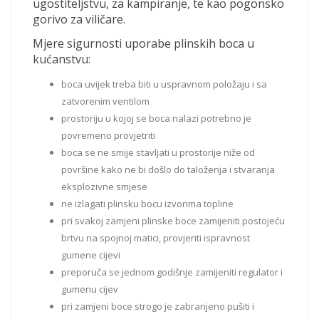
ugostiteljstvu, za kampiranje, te kao pogonsko
gorivo za viličare.
Mjere sigurnosti uporabe plinskih boca u
kućanstvu:
boca uvijek treba biti u uspravnom položaju i sa
zatvorenim ventilom
prostoriju u kojoj se boca nalazi potrebno je
povremeno provjetriti
boca se ne smije stavljati u prostorije niže od
površine kako ne bi došlo do taloženja i stvaranja
eksplozivne smjese
ne izlagati plinsku bocu izvorima topline
pri svakoj zamjeni plinske boce zamijeniti postojeću
brtvu na spojnoj matici, provjeriti ispravnost
gumene cijevi
preporuča se jednom godišnje zamijeniti regulator i
gumenu cijev
pri zamjeni boce strogo je zabranjeno pušiti i