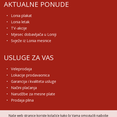
AKTUALNE PONUDE
Lonia plakat
Lonia letak
TV-akcije
Mjesec dobavljača u Loniji
Svježe iz Lonia mesnice
USLUGE ZA VAS
Veleprodaja
Lokacije prodavaonica
Garancija i kvaliteta usluge
Načini plaćanja
Narudžbe za mesne plate
Prodaja plina
Naše web stranice koriste kolačiće kako bi Vama omogućili najbolje