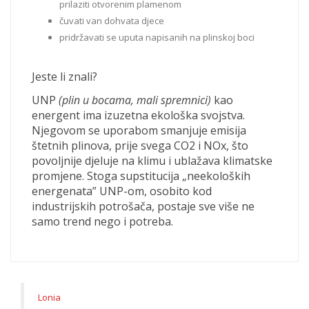
prilaziti otvorenim plamenom
čuvati van dohvata djece
pridržavati se uputa napisanih na plinskoj boci
Jeste li znali?
UNP
(plin u bocama, mali spremnici)
kao
energent ima izuzetna ekološka svojstva.
Njegovom se uporabom smanjuje emisija
štetnih plinova, prije svega CO2 i NOx, što
povoljnije djeluje na klimu i ublažava klimatske
promjene. Stoga supstitucija „neekoloških
energenata” UNP-om, osobito kod
industrijskih potrošača, postaje sve više ne
samo trend nego i potreba.
Lonia