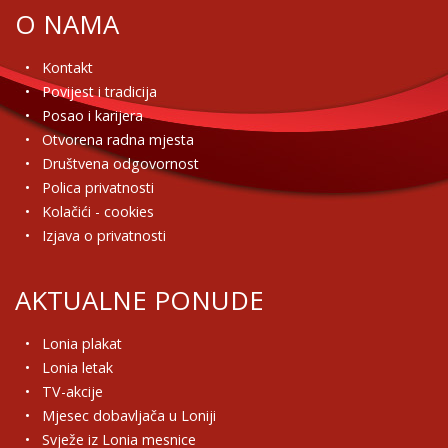
O NAMA
Kontakt
Povijest i tradicija
Posao i karijera
Otvorena radna mjesta
Društvena odgovornost
Polica privatnosti
Kolačići - cookies
Izjava o privatnosti
AKTUALNE PONUDE
Lonia plakat
Lonia letak
TV-akcije
Mjesec dobavljača u Loniji
Svježe iz Lonia mesnice