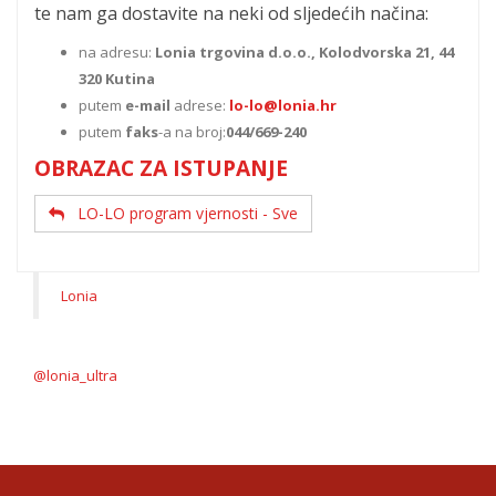
te nam ga dostavite na neki od sljedećih načina:
na adresu:
Lonia trgovina d.o.o., Kolodvorska 21, 44
320 Kutina
putem
e-mail
adrese:
lo-lo@lonia.hr
putem
faks
-a na broj:
044/669-240
OBRAZAC ZA ISTUPANJE
LO-LO program vjernosti - Sve
Lonia
@lonia_ultra