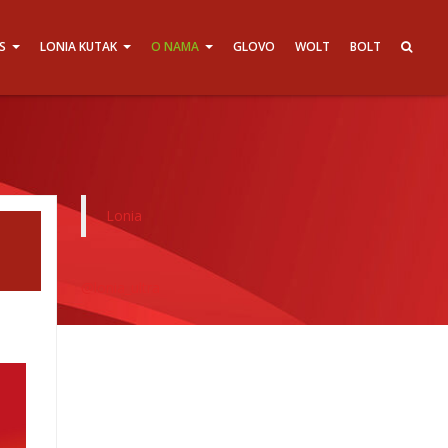
S
LONIA KUTAK
O NAMA
GLOVO
WOLT
BOLT
Lonia
@lonia_ultra