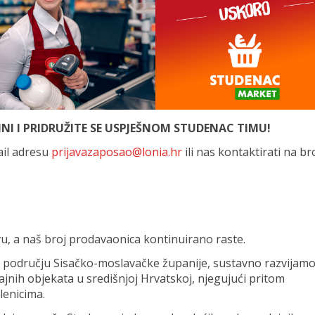
INI I PRIDRUŽITE SE USPJEŠNOM STUDENAC TIMU!
ail adresu
prijavazaposao@lonia.hr
ili nas kontaktirati na br
vu, a naš broj prodavaonica kontinuirano raste.
na području Sisačko-moslavačke županije, sustavno razvijam
jnih objekata u središnjoj Hrvatskoj, njegujući pritom
lenicima.