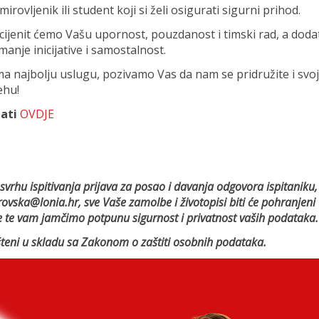
irovljenik ili student koji si želi osigurati sigurni prihod.
, cijenit ćemo Vašu upornost, pouzdanost i timski rad, a dod
anje inicijative i samostalnost.
pcima najbolju uslugu, pozivamo Vas da nam se pridružite i svo
ehu!
ati
OVDJE
 svrhu ispitivanja prijava za posao i davanja odgovora ispitaniku,
rovska@lonia.hr, sve Vaše zamolbe i životopisi biti će pohranjeni
 te vam jamčimo potpunu sigurnost i privatnost vaših podataka.
rišteni u skladu sa Zakonom o zaštiti osobnih podataka.