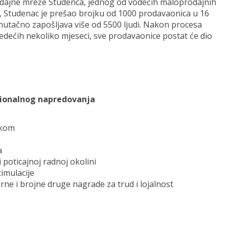
rodajne mreže Studenca, jednog od vodećih maloprodajnih
, Studenac je prešao brojku od 1000 prodavaonica u 16
nutačno zapošljava više od 5500 ljudi. Nakon procesa
ljedećih nekoliko mjeseci, sve prodavaonice postat će dio
sionalnog napredovanja
ikom
a
poticajnoj radnoj okolini
imulacije
arne i brojne druge nagrade za trud i lojalnost