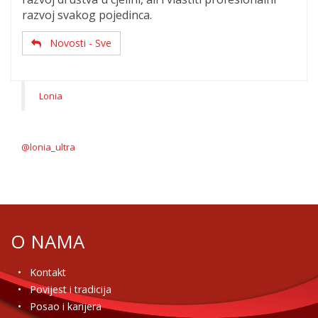
razvoj svakog pojedinca.
Novosti - Sve
Lonia
@lonia_ultra
O NAMA
Kontakt
Povijest i tradicija
Posao i karijera