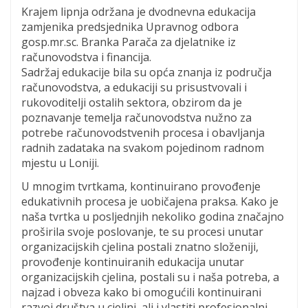
Krajem lipnja održana je dvodnevna edukacija
zamjenika predsjednika Upravnog odbora
gosp.mr.sc. Branka Parača za djelatnike iz
računovodstva i financija.
Sadržaj edukacije bila su opća znanja iz područja
računovodstva, a edukaciji su prisustvovali i
rukovoditelji ostalih sektora, obzirom da je
poznavanje temelja računovodstva nužno za
potrebe računovodstvenih procesa i obavljanja
radnih zadataka na svakom pojedinom radnom
mjestu u Loniji.
U mnogim tvrtkama, kontinuirano provođenje
edukativnih procesa je uobičajena praksa. Kako je
naša tvrtka u posljednjih nekoliko godina značajno
proširila svoje poslovanje, te su procesi unutar
organizacijskih cjelina postali znatno složeniji,
provođenje kontinuiranih edukacija unutar
organizacijskih cjelina, postali su i naša potreba, a
najzad i obveza kako bi omogućili kontinuirani
razvoj društva u cjelini, ali i vlastiti profesionalni