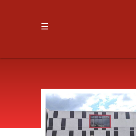
☰
LONIA
GRUPA
LONIA
d.o.o.
SLOGA
PODRAVSKA
TRGOVINA
d.o.o.
SILVERLEAF
DVA
d.o.o.
VINKOVCI
PROJEKT
d.o.o.
SPUGA-
K
NEKRETNINE
d.o.o.
GRADSKA
PEKARA
d.o.o.