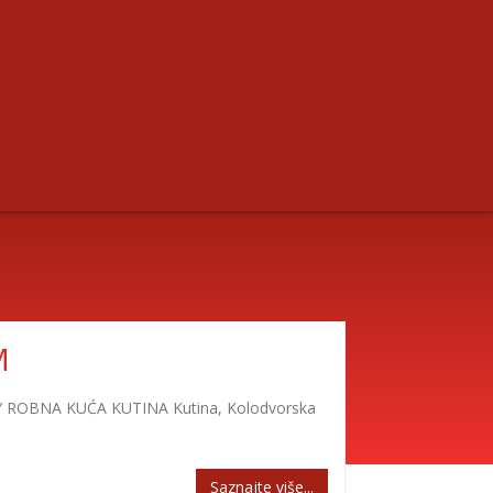
M
JOY ROBNA KUĆA KUTINA Kutina, Kolodvorska
Saznajte više...