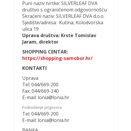
MLIN
Puni naziv tvrtke: SILVERLEAF DVA
PODRAVSKI
d.o.o.
društvo s ograničenom odgovornošću
SALUTO
d.o.o.
Skraćeni naziv: SILVERLEAF DVA d.o.o.
Sjedište/adresa: Kutina, Kolodvorska
ATLAS
IMMO
INVEST
ulica 19
1
d.o.o.
Uprava društva: Krste Tomislav
PROJEKT
PIROVAC
Jaram, direktor
d.o.o.
NEXT
SHOPPING CENTAR:
NEKRETNINE
d.o.o.
https://shopping-samobor.hr/
Nekretnine
KONTAKTI
za
iznajmljivanje
Uprava
Tel: 044/669-200
Fax: 044/669-240
POSLOVNI
PROSTORI
ZA
E-mail: lonia@lonia.hr
NAJAM
Vinkovci
Podnošenje prigovora
Shopping
Capitol
Tel: 044/669-200
Odlična
E-mail: lonia@lonia.hr
lokacija
u
centru
Kutine!
BANKA: