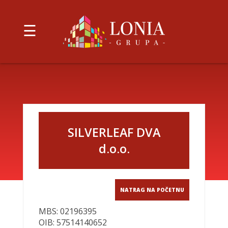
☰
LONIA
GRUPA
LONIA
d.o.o.
SLOGA
PODRAVSKA
TRGOVINA
SILVERLEAF DVA
d.o.o.
SILVERLEAF
d.o.o.
DVA
d.o.o.
VINKOVCI
PROJEKT
d.o.o.
SPUGA-
K
NATRAG NA POČETNU
NEKRETNINE
d.o.o.
GRADSKA
MBS: 02196395
PEKARA
d.o.o.
OIB: 57514140652